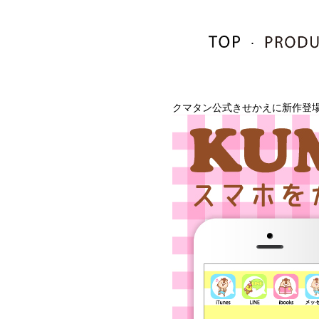
･
クマタン公式きせかえに新作登