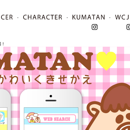
･
･
･
場！