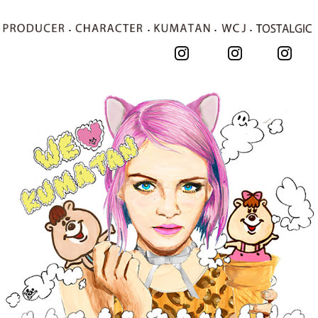
･
･
･
･