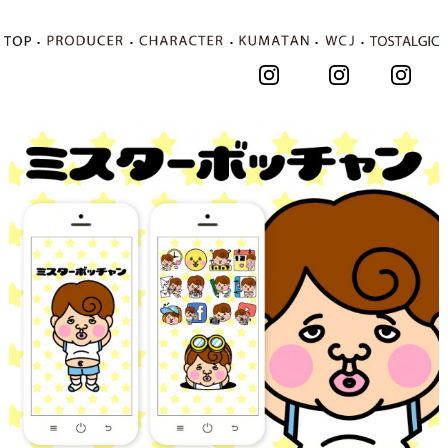
･
･
･
･
･