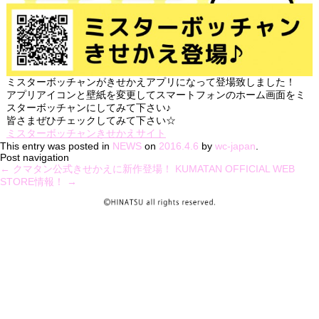
ミスターボッチャンがきせかえアプリになって登場致しました！
アプリアイコンと壁紙を変更してスマートフォンのホーム画面をミ
スターボッチャンにしてみて下さい♪
皆さまぜひチェックしてみて下さい☆
ミスターボッチャンきせかえサイト
This entry was posted in
NEWS
on
2016.4.6
by
wc-japan
.
Post navigation
←
クマタン公式きせかえに新作登場！
KUMATAN OFFICIAL WEB
STORE情報！
→